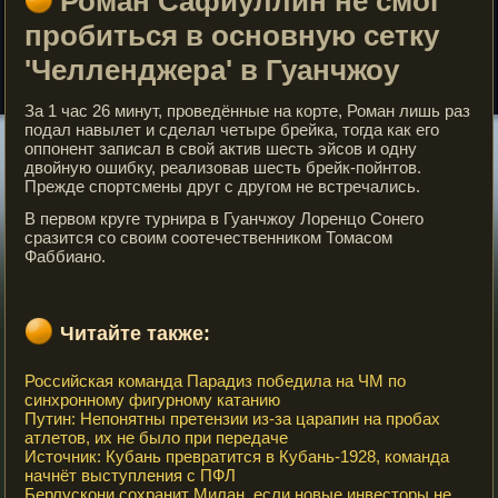
Роман Сафиуллин не смог
пробиться в основную сетку
'Челленджера' в Гуанчжоу
За 1 час 26 минут, проведённые на корте, Роман лишь раз
подал навылет и сделал четыре брейка, тогда как его
оппонент записал в свой актив шесть эйсов и одну
двойную ошибку, реализовав шесть брейк-пойнтов.
Прежде спортсмены друг с другом не встречались.
В первом круге турнира в Гуанчжоу Лоренцо Сонего
сразится со своим соотечественником Томасом
Фаббиано.
Читайте также:
Российская команда Парадиз победила на ЧМ по
синхронному фигурному катанию
Путин: Непонятны претензии из-за царапин на пробах
атлетов, их не было при передаче
Источник: Кубань превратится в Кубань-1928, команда
начнёт выступления с ПФЛ
Берлускони сохранит Милан, если новые инвесторы не