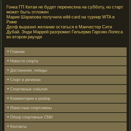
Гонка ГП Китая не будет перенесена на субботу, но старт
может быть отложен
Мария Шарапова получила wild-card на турнир WTA в
Риме
Делф выразил желание остаться в Манчестер Сити
Дубай. Энди Маррей разгромил Гильермо Гарсию-Лопеса
во втором раунде
Главная
Новости спорта
Достижения, победы
Спорт в регионах
Спортивные события
Комментарии и разбор
Известные спортсмены
Обзор спортивных СМИ
Контакты