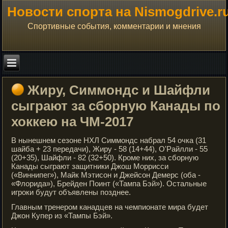
Новости спорта на Nismogdrive.r
Спортивные события, комментарии и мнения
Жиру, Симмондс и Шайфли
сыграют за сборную Канады по
хоккею на ЧМ-2017
В нынешнем сезоне НХЛ Симмондс набрал 54 очка (31
шайба + 23 передачи), Жиру - 58 (14+44), О'Райлли - 55
(20+35), Шайфли - 82 (32+50). Кроме них, за сборную
Канады сыграют защитники Джош Моррисси
(«Виннипег»), Майк Мэтисон и Джейсон Демерс (оба -
«Флорида»), Брейден Поинт («Тампа Бэй»). Остальные
игроки будут объявлены позднее.
Главным тренером канадцев на чемпионате мира будет
Джон Купер из «Тампы Бэй».