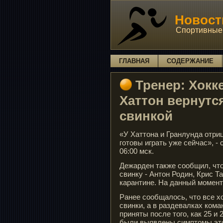
Новости
Спортивные 
ГЛАВНАЯ
СОДЕРЖАНИЕ
Тренер: Хокк
Хаттон вернутся
свинкой
«У Хаттона и Гранлунда отриц
готовы играть уже сейчас», -
06:00 мск.
Дежарден также сообщил, что
свинку - Антон Родин, Крис Т
карантине. На данный момент
Ранее сообщалось, что все х
свинки, а в раздевалках ком
приняты после того, как 25 и
были выявлены симптомы это