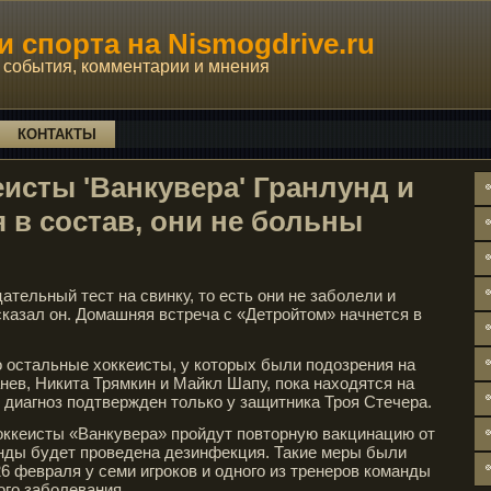
 спорта на Nismogdrive.ru
события, комментарии и мнения
КОНТАКТЫ
еисты 'Ванкувера' Гранлунд и
 в состав, они не больны
ательный тест на свинку, то есть они не заболели и
 сказал он. Домашняя встреча с «Детройтом» начнется в
 остальные хоккеисты, у которых были подозрения на
анев, Никита Трямкин и Майкл Шапу, пока находятся на
 диагноз подтвержден только у защитника Троя Стечера.
оккеисты «Ванкувера» пройдут повторную вакцинацию от
анды будет проведена дезинфекция. Такие меры были
 26 февраля у семи игроков и одного из тренеров команды
го заболевания.