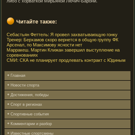
либо с хорваткой Мирьяной Лючич-Барони.
Читайте также:
Себастьян Феттель: Я провел захватывающую гонку
Тренер: Берхамов скоро вернется в общую группу ФК
Арсенал, по Максимову ясности нет
Марракеш. Мартин Клижан завершил выступление на
соревнованиях
СМИ: СКА не планирует продлевать контракт с Юдиным
Главная
Новости спорта
Достижения, победы
Спорт в регионах
Спортивные события
Комментарии и разбор
Известные спортсмены