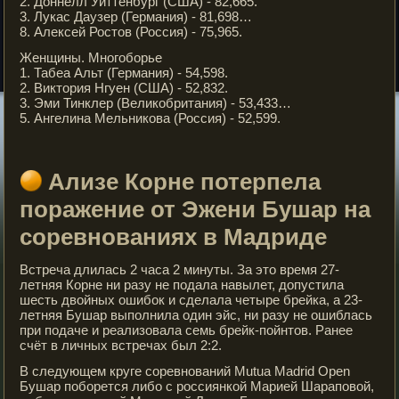
2. Доннелл Уиттенбург (США) - 82,665.
3. Лукас Даузер (Германия) - 81,698…
8. Алексей Ростов (Россия) - 75,965.
Женщины. Многоборье
1. Табеа Альт (Германия) - 54,598.
2. Виктория Нгуен (США) - 52,832.
3. Эми Тинклер (Великобритания) - 53,433…
5. Ангелина Мельникова (Россия) - 52,599.
Ализе Корне потерпела
поражение от Эжени Бушар на
соревнованиях в Мадриде
Встреча длилась 2 часа 2 минуты. За это время 27-
летняя Корне ни разу не подала навылет, допустила
шесть двойных ошибок и сделала четыре брейка, а 23-
летняя Бушар выполнила один эйс, ни разу не ошиблась
при подаче и реализовала семь брейк-пойнтов. Ранее
счёт в личных встречах был 2:2.
В следующем круге соревнований Mutua Madrid Open
Бушар поборется либо с россиянкой Марией Шараповой,