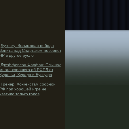
Луческу: Возможная победа
Зенита над Спартаком повернет
ЧР в другое русло
Джефферсон Фарфан: Слышал
много хорошего об РФПЛ от
Кураньи, Хурадо и Буссуфа
Тренер: Хоккеистам сборной
РФ при хорошей игре не
хватило только голов