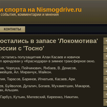
 спорта на Nismogdrive.ru
события, комментарии и мнения
КОНТАКТЫ
 остались в запасе 'Локомотива'
оссии с 'Тосно'
 остались полузащитник Алан Касаев и новичок
 арендован у «Краснодара» в зимнее трансферное окно.
ик, Чорлука, Пейчинович, Янбаев, В. Денисов,
мейцев, Ал. Миранчук, Майкон.
ия, Тарасов, Баринов, Игнатьев, Касаев, Ари.
ев, Буйволов, Дугалич, Богаев, Мухаметшин, Макаров,
ан, Альшин.
Гарбуз, Кутьин, Милевский, Киреенко, Никитин.