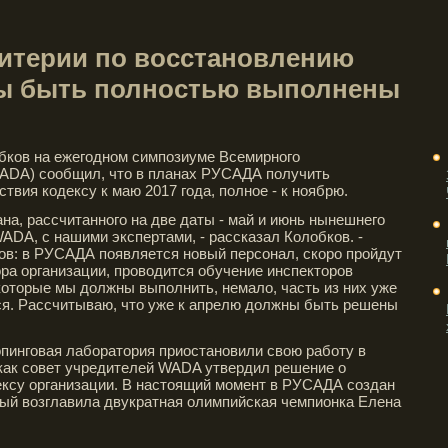
ритерии по восстановлению
 быть полностью выполнены
бков на ежегодном симпозиуме Всемирного
WADA) сообщил, что в планах РУСАДА получить
твия кодексу к маю 2017 года, полное - к ноябрю.
на, рассчитанного на две даты - май и июнь нынешнего
ADA, с нашими экспертами, - рассказал Колобков. -
ов: в РУСАДА появляется новый персонал, скоро пройдут
ра организации, проводится обучение инспекторов
 которые мы должны выполнить, немало, часть из них уже
ся. Рассчитываю, что уже к апрелю должны быть решены
пинговая лаборатория приостановили свою работу в
, как совет учредителей WADA утвердил решение о
ксу организации. В настоящий момент в РУСАДА создан
рый возглавила двукратная олимпийская чемпионка Елена