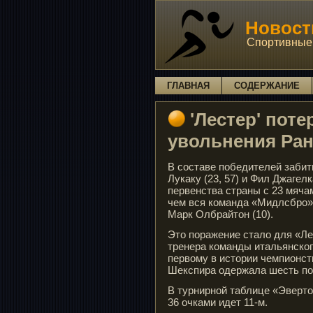
Новости
Спортивные 
ГЛАВНАЯ
СОДЕРЖАНИЕ
'Лестер' пот
увольнения Ра
В составе победителей забит
Лукаку (23, 57) и Фил Джагел
первенства страны с 23 мяча
чем вся команда «Мидлсбро» 
Марк Олбрайтон (10).
Это поражение стало для «Ле
тренера команды итальянског
первому в истории чемпионств
Шекспира одержала шесть по
В турнирной таблице «Эверто
36 очками идет 11-м.