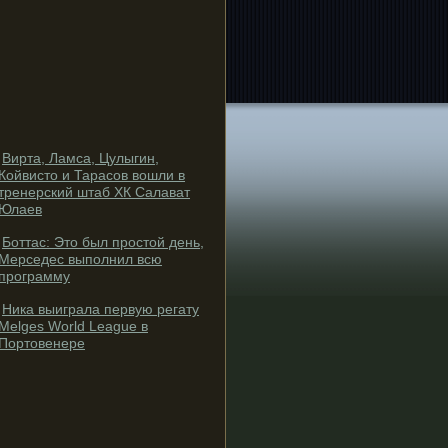
Вирта, Ламса, Цулыгин,
Койвисто и Тарасов вошли в
тренерский штаб ХК Салават
Юлаев
Боттас: Это был простой день,
Мерседес выполнил всю
программу
Ника выиграла первую регату
Melges World League в
Портовенере