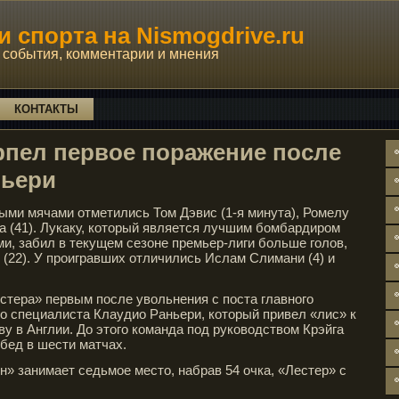
 спорта на Nismogdrive.ru
события, комментарии и мнения
КОНТАКТЫ
ерпел первое поражение после
ньери
ыми мячами отметились Том Дэвис (1-я минута), Ромелу
ка (41). Лукаку, который является лучшим бомбардиром
ми, забил в текущем сезоне премьер-лиги больше голов,
(22). У проигравших отличились Ислам Слимани (4) и
стера» первым после увольнения с поста главного
о специалиста Клаудио Раньери, который привел «лис» к
у в Англии. До этого команда под руководством Крэйга
бед в шести матчах.
н» занимает седьмое место, набрав 54 очка, «Лестер» с