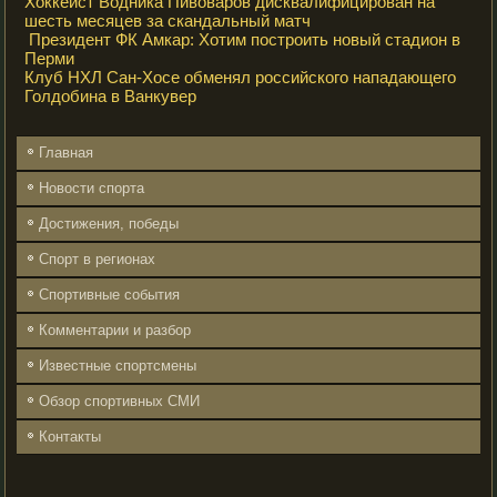
Хоккеист Водника Пивоваров дисквалифицирован на
шесть месяцев за скандальный матч
Президент ФК Амкар: Хотим построить новый стадион в
Перми
Клуб НХЛ Сан-Хосе обменял российского нападающего
Голдобина в Ванкувер
Главная
Новости спорта
Достижения, победы
Спорт в регионах
Спортивные события
Комментарии и разбор
Известные спортсмены
Обзор спортивных СМИ
Контакты