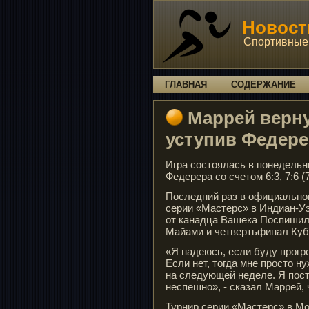
Новости
Спортивные 
ГЛАВНАЯ
СОДЕРЖАНИЕ
Маррей верну
уступив Федере
Игра состоялась в понедель
Федерера со счетом 6:3, 7:6 
Последний раз в официальном
серии «Мастерс» в Индиан-Уэ
от канадца Вашека Поспишил
Майами и четвертьфинал Куб
«Я надеюсь, если буду прогр
Если нет, тогда мне просто н
на следующей неделе. Я пост
неспешно», - сказал Маррей, 
Турнир серии «Мастерс» в М