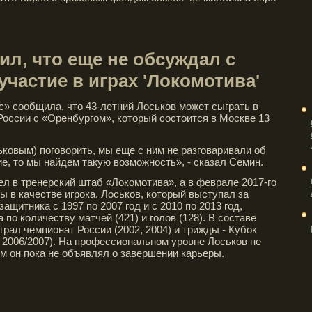
л, что еще не обсуждал с
частие в играх 'Локомотива'
с» сообщила, что 43-летний Лоськов может сыграть в
 России с «Оренбургом», который состоится в Москве 13
ьковым) поговорить, мы еще с ним не разговаривали об
ие, то мы найдем такую возможность», - сказал Семин.
ел в тренерский штаб «Локомотива», а в феврале 2017-го
ы в качестве игрока. Лоськов, который выступал за
ащитника с 1997 по 2007 год и с 2010 по 2013 год,
по количеству матчей (421) и голов (128). В составе
рал чемпионат России (2002, 2004) и трижды - Кубок
, 2006/2007). На профессиональном уровне Лоськов не
ом он пока не объявлял о завершении карьеры.