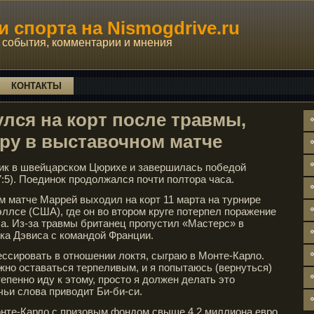
 спорта на Nismogdrive.ru
события, комментарии и мнения
КОНТАКТЫ
лся на корт после травмы,
ру в выставочном матче
ник в швейцарском Цюрихе и завершилась победой
(7:5). Поединок продолжался почти полтора часа.
 матче Маррей выходил на корт 11 марта на турнире
ллсе (США), где он во втором круге потерпел поражение
а. Из-за травмы британец пропустил «Мастерс» в
ка Дэвиса с командой Франции.
ессировать в отношении локтя, сыграю в Монте-Карло.
ужно оставаться терпеливым, и я попытаюсь (вернуться)
епенно иду к этому, просто я должен делать это
чьи слова приводит Би-би-си.
онте-Карло с призовым фондом свыше 4,2 миллиона евро