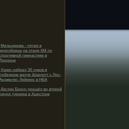
Мельникова - пятая в
многоборье на этапе КМ по
спортивной гимнастике в
Лондоне
Уокер набрал 30 очков в
победном матче Шарлотт с Лос-
Анджелес Лейкерс в НБА
Дастин Браун прошёл во второй
раунд турнира в Хьюстоне