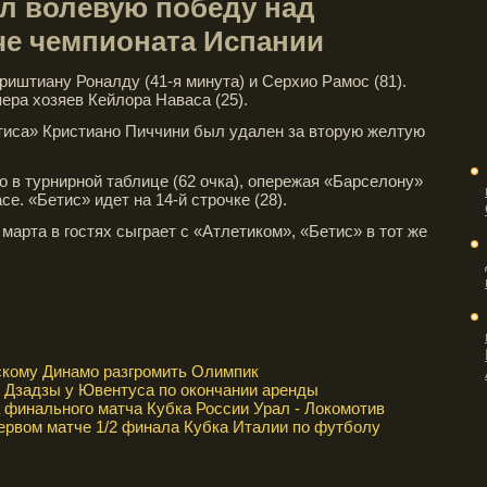
ал волевую победу над
тче чемпионата Испании
риштиану Роналду (41-я минута) и Серхио Рамос (81).
пера хозяев Кейлора Наваса (25).
тиса» Кристиано Пиччини был удален за вторую желтую
о в турнирной таблице (62 очка), опережая «Барселону»
асе. «Бетис» идет на 14-й строчке (28).
арта в гостях сыграет с «Атлетиком», «Бетис» в тот же
скому Динамо разгромить Олимпик
е Дзадзы у Ювентуса по окончании аренды
 финального матча Кубка России Урал - Локомотив
ервом матче 1/2 финала Кубка Италии по футболу