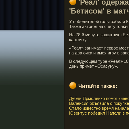
'Реал' одерж
'Бетисом' в ма
У победителей голы забили К
Также автогол на счету голки
На 78-й минуте защитник «Бе
карточку.
«Реал» занимает первое мест
на два очка и имея игру в зап
В следующем туре «Реал» 18 м
день примет «Осасуну».
Читайте также:
Дубль Ярмоленко помог киев
Валенсия объявила о покупк
Стало известно время начала
Ювентус победил Наполи в п