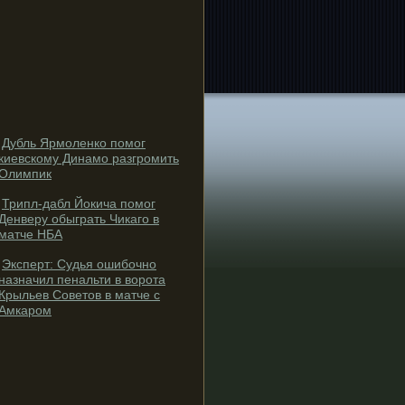
Дубль Ярмоленко помог
киевскому Динамо разгромить
Олимпик
Трипл-дабл Йокича помог
Денверу обыграть Чикаго в
матче НБА
Эксперт: Судья ошибочно
назначил пенальти в ворота
Крыльев Советов в матче с
Амкаром