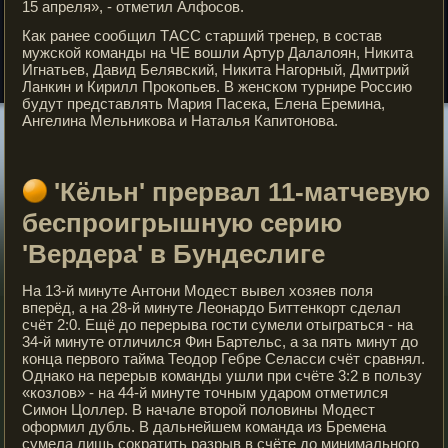
15 апреля», - отметил Алфосов.
Как ранее сообщил ТАСС старший тренер, в состав
мужской команды на ЧЕ вошли Артур Далалоян, Никита
Игнатьев, Давид Белявский, Никита Нагорный, Дмитрий
Ланкин и Кирилл Прокопьев. В женском турнире Россию
будут представлять Мария Пасека, Елена Еремина,
Ангелина Мельникова и Наталья Капитонова.
'Кёльн' прервал 11-матчевую
беспроигрышную серию
'Вердера' в Бундеслиге
На 13-й минуте Антони Модест вывел хозяев поля
вперёд, а на 28-й минуте Леонардо Биттенкорт сделал
счёт 2:0. Ещё до перерыва гости сумели отыграться - на
34-й минуте отличился Фин Бартельс, а за пять минут до
конца первого тайма Теодор Гебре Селасси счёт сравнял.
Однако на перерыв команды ушли при счёте 3:2 в пользу
«козлов» - на 44-й минуте точным ударом отметился
Симон Цоллер. В начале второй половины Модест
оформил дубль. В дальнейшем команда из Бремена
сумела лишь сократить разрыв в счёте до минимального