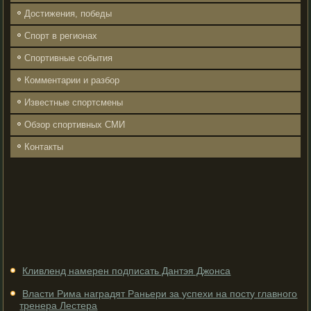
Достижения, победы
Спорт в регионах
Спортивные события
Комментарии и разбор
Известные спортсмены
Обзор спортивных СМИ
Контакты
Кливленд намерен подписать Дантэя Джонса
Власти Рима наградят Раньери за успехи на посту главного
тренера Лестера