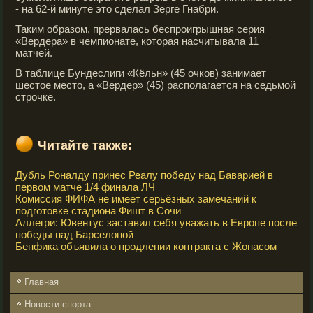
- на 62-й минуте это сделал Зерге Гнабри.
Таким образом, прервалась беспроигрышная серия
«Вердера» в чемпионате, которая насчитывала 11
матчей.
В таблице Бундеслиги «Кёльн» (45 очков) занимает
шестое место, а «Вердер» (45) располагается на седьмой
строчке.
Читайте также:
Дубль Роналду принес Реалу победу над Баварией в
первом матче 1/4 финала ЛЧ
Комиссия ФИФА не имеет серьёзных замечаний к
подготовке стадиона Фишт в Сочи
Аллегри: Ювентус заставил себя уважать в Европе после
победы над Барселоной
Бенфика объявила о продлении контракта с Жонасом
Главная
Новости спорта